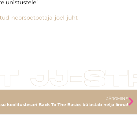
e unistustele!
ud-noorsootootaja-joel-juht-
T JJ-ST
JÄRGMINE
u koolitustesari Back To The Basics külastab nelja linna!