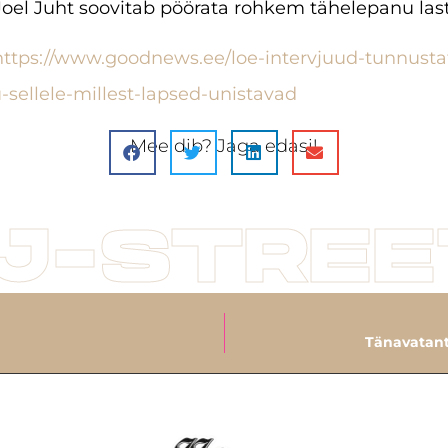
oel Juht soovitab pöörata rohkem tähelepanu last
https://www.goodnews.ee/loe-intervjuud-tunnustat
sellele-millest-lapsed-unistavad
Meeldib? Jaga edasi!
J-STREE
Tänavatants