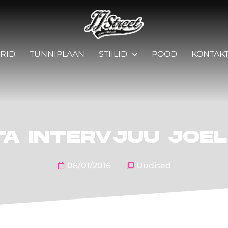
RID
TUNNIPLAAN
STIILID
POOD
KONTAK
A INTERVJUU JOEL
08/01/2016
Uudised