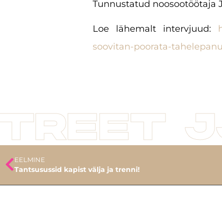
Tunnustatud noosootöötaja J
Loe lähemalt intervjuud:
soovitan-poorata-tahelepanu-
TREET J
EELMINE
Tantsusussid kapist välja ja trenni!