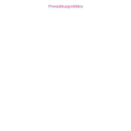
Privaatsuspoliitika
2026 © JJ-Street Company. Kõik õigused
kaitstud.