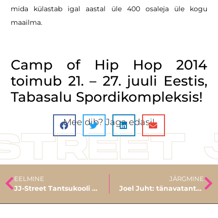
mida külastab igal aastal üle 400 osaleja üle kogu
maailma.
Camp of Hip Hop 2014
toimub 21. – 27. juuli Eestis,
Tabasalu Spordikompleksis!
Meeldib? Jaga edasi!
STREET 
EELMINE
JÄRGMINE
JJ-Street Tantsukooli koostööpartner on Camp of Hip-Hop!
Joel Juht: tänavatants on lahe noorte tegutsemine