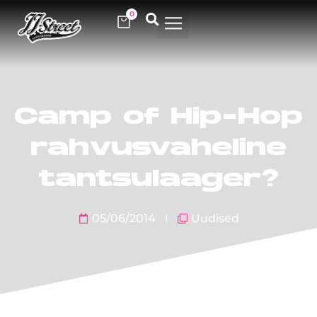
0
Camp of Hip-Hop
rahvusvaheline
tantsulaager?
05/06/2014
Uudised