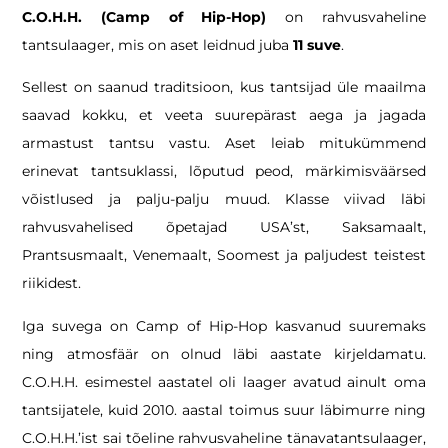
C.O.H.H. (Camp of Hip-Hop)
on rahvusvaheline
tantsulaager, mis on aset leidnud juba
11 suve
.
Sellest on saanud traditsioon, kus tantsijad üle maailma
saavad kokku, et veeta suurepärast aega ja jagada
armastust tantsu vastu. Aset leiab mitukümmend
erinevat tantsuklassi, lõputud peod, märkimisväärsed
võistlused ja palju-palju muud. Klasse viivad läbi
rahvusvahelised õpetajad USA’st, Saksamaalt,
Prantsusmaalt, Venemaalt, Soomest ja paljudest teistest
riikidest.
Iga suvega on Camp of Hip-Hop kasvanud suuremaks
ning atmosfäär on olnud läbi aastate kirjeldamatu.
C.O.H.H. esimestel aastatel oli laager avatud ainult oma
tantsijatele, kuid 2010. aastal toimus suur läbimurre ning
C.O.H.H.’ist sai tõeline rahvusvaheline tänavatantsulaager,